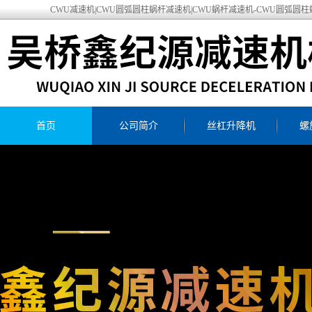
CWU减速机|CWU圆弧圆柱蜗杆减速机|CWU蜗杆减速机-CWU圆弧
首页
公司简介
丝杠升降机
螺