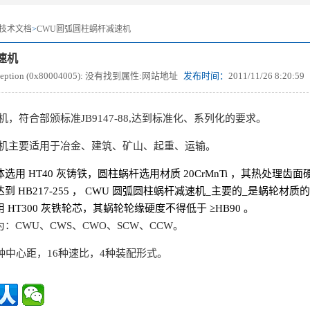
技术文档
>
CWU圆弧圆柱蜗杆减速机
速机
Exception (0x80004005): 没有找到属性:网站地址
发布时间：
2011/11/26 8:20:59
机，符合部颁标准
JB9147-88,
达到标准化、系列化的要求。
机主要适用于冶金、建筑、矿山、起重、运输。
体选用
HT40
灰铸铁，圆柱蜗杆选用材质
20CrMnTi
，其热处理齿面
达到
HB217-255
，
CWU
圆弧圆柱蜗杆减速机_主要的_是蜗轮材质
用
HT300
灰铁轮芯，其蜗轮轮缘硬度不得低于
≥HB90
。
为：
CWU
、
CWS
、
CWO
、
SCW
、
CCW
。
种中心距，
16
种速比，
4
种装配形式。