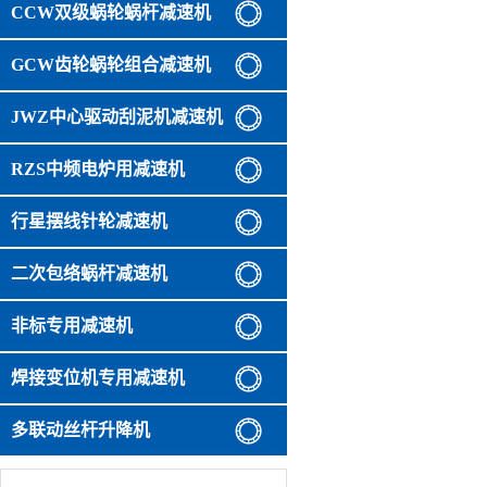
CCW双级蜗轮蜗杆减速机
GCW齿轮蜗轮组合减速机
JWZ中心驱动刮泥机减速机
RZS中频电炉用减速机
行星摆线针轮减速机
二次包络蜗杆减速机
非标专用减速机
焊接变位机专用减速机
多联动丝杆升降机