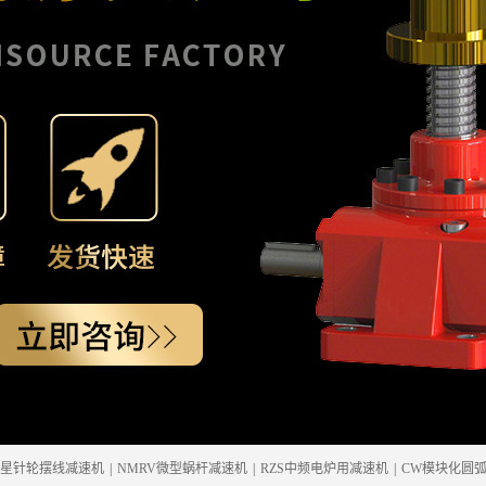
列行星针轮摆线减速机
|
NMRV微型蜗杆减速机
|
RZS中频电炉用减速机
|
CW模块化圆