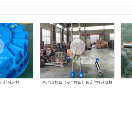
轮齿轮减速机
JWM双螺母（安全螺母）螺旋丝杠升降机