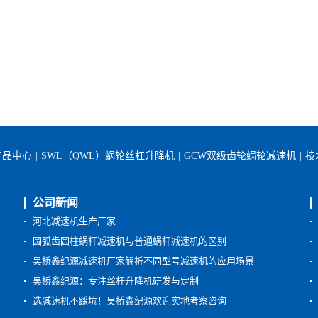
产品中心
|
SWL（QWL）蜗轮丝杠升降机
|
GCW双级齿轮蜗轮减速机
|
技
公司新闻
河北减速机生产厂家
圆弧齿圆柱蜗杆减速机与普通蜗杆减速机的区别
吴桥鑫纪源减速机厂家解析不同型号减速机的应用场景
吴桥鑫纪源：专注丝杆升降机研发与定制
选减速机不踩坑！吴桥鑫纪源欢迎实地考察咨询