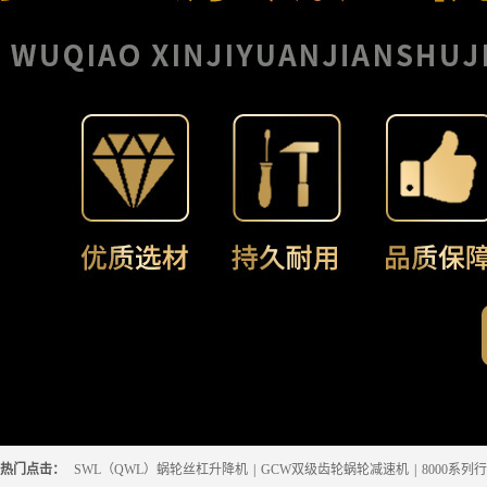
热门点击：
SWL（QWL）蜗轮丝杠升降机
|
GCW双级齿轮蜗轮减速机
|
8000系