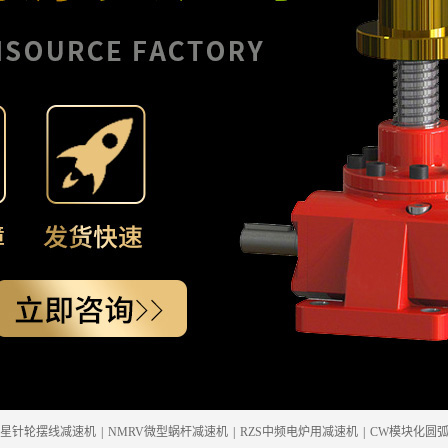
列行星针轮摆线减速机
|
NMRV微型蜗杆减速机
|
RZS中频电炉用减速机
|
CW模块化圆