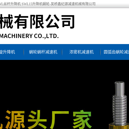
机 SWL丝杆升降机 SWL15升降机蜗轮-吴桥鑫纪源减速机械有限公司
旋升降机
蜗轮蜗杆减速机
浓密机减速机
圆弧齿蜗轮减