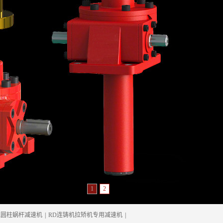
1
2
弧圆柱蜗杆减速机
|
RD连铸机拉矫机专用减速机
|